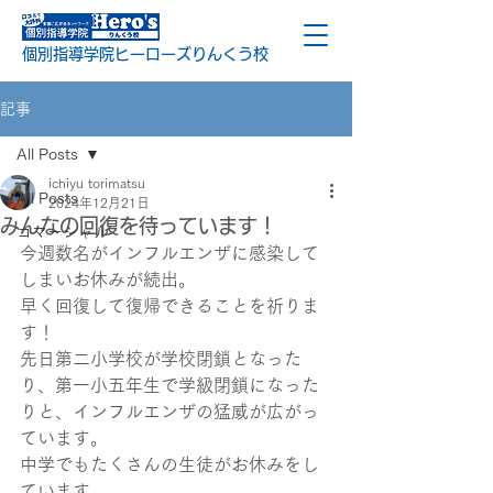
個別指導学院ヒーローズりんくう校
記事
All Posts
ichiyu torimatsu
All Posts
2024年12月21日
みんなの回復を待っています！
コマーシャル
今週数名がインフルエンザに感染して
しまいお休みが続出。
早く回復して復帰できることを祈りま
す！
先日第二小学校が学校閉鎖となった
り、第一小五年生で学級閉鎖になった
りと、インフルエンザの猛威が広がっ
ています。
中学でもたくさんの生徒がお休みをし
ています。