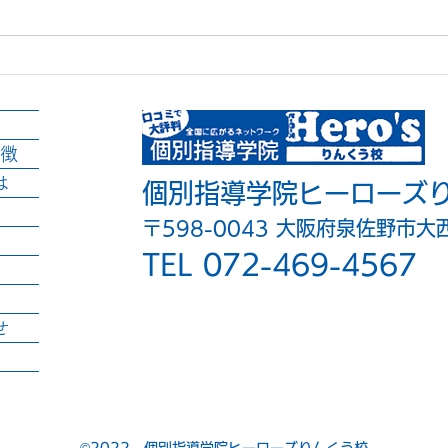
明日は平和登校日！
みん
徴
は
個別指導学院ヒーローズ
〒598-0043 大阪府泉佐野市大
TEL 072-469-4567
せ