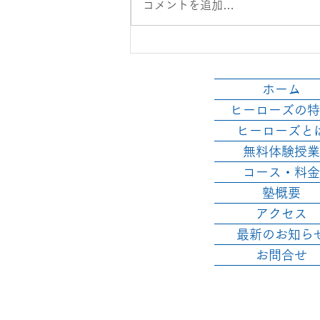
コメントを追加…
後半スタート！
ホーム
ヒーローズの特
ヒーローズと
無料体験授業
コース・料金
塾概要
アクセス
最新のお知ら
お問合せ