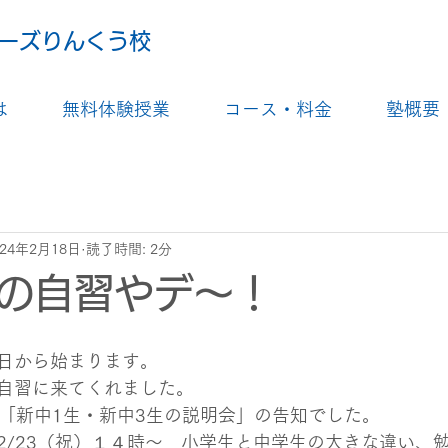
ーズりんくう校
は
無料体験授業
コース・料金
塾概要
024年2月18日
読了時間: 2分
の自習やデ～！
日から始まります。
自習に来てくれました。
は、「新中1生・新中3生の説明会」の告知でした。
2/23（祝）１４時～　小学生と中学生の大きな違い、