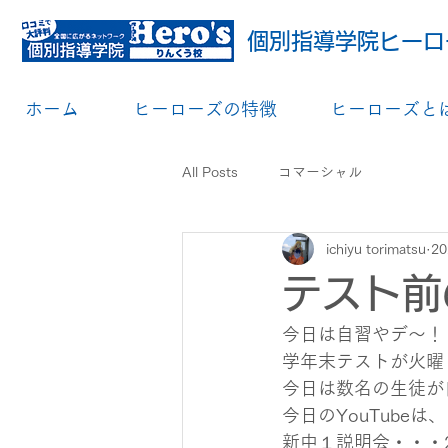
個別指導学院ヒーロ
ホーム
ヒーローズの特徴
ヒーローズと
All Posts
コマーシャル
ichiyu torimatsu
2
テスト前
今日は自習やデ～！
学年末テストが火曜
今日は数名の生徒が
今日のYouTube
新中１説明会・・・