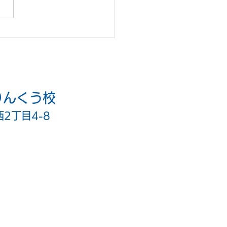
な毎日来ています！
りんくう校
西2丁目4-8