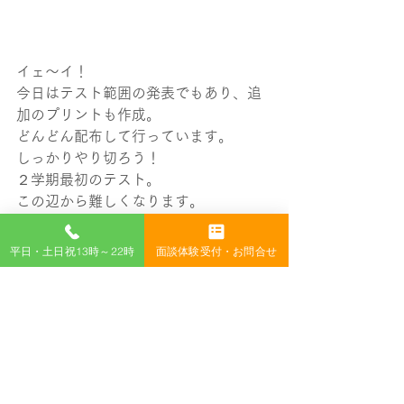
イェ～イ！
今日はテスト範囲の発表でもあり、追
加のプリントも作成。
どんどん配布して行っています。
しっかりやり切ろう！
２学期最初のテスト。
この辺から難しくなります。
油断するな！
明日に、期待！
平日・土日祝13時～22時
面談体験受付・お問合せ
ホームページは、
こちら！
YouTubeは、
こちら！
すべて表示
最新記事