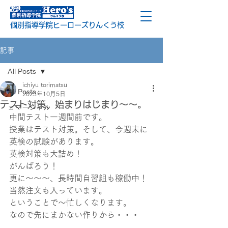
個別指導学院ヒーローズりんくう校
記事
All Posts
ichiyu torimatsu
All Posts
2023年10月5日
テスト対策、始まりはじまり～～。
コマーシャル
中間テスト一週間前です。
授業はテスト対策。そして、今週末に
英検の試験があります。
英検対策も大詰め！
がんばろう！
更に～～～、長時間自習組も稼働中！
当然注文も入っています。
ということで～忙しくなります。
なので先にまかない作りから・・・