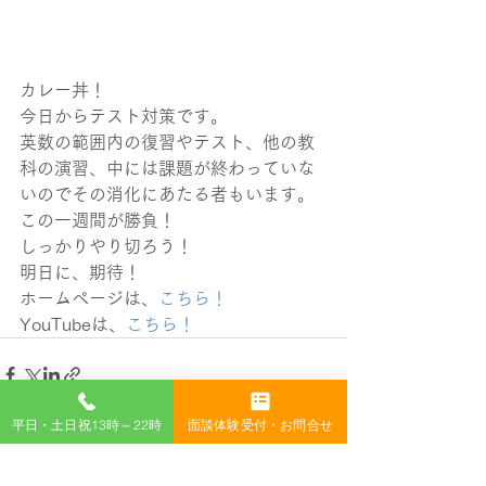
カレー丼！
今日からテスト対策です。
英数の範囲内の復習やテスト、他の教
科の演習、中には課題が終わっていな
いのでその消化にあたる者もいます。
この一週間が勝負！
しっかりやり切ろう！
明日に、期待！
ホームページは、
こちら！
YouTubeは、
こちら！
平日・土日祝13時～22時
面談体験受付・お問合せ
すべて表示
最新記事