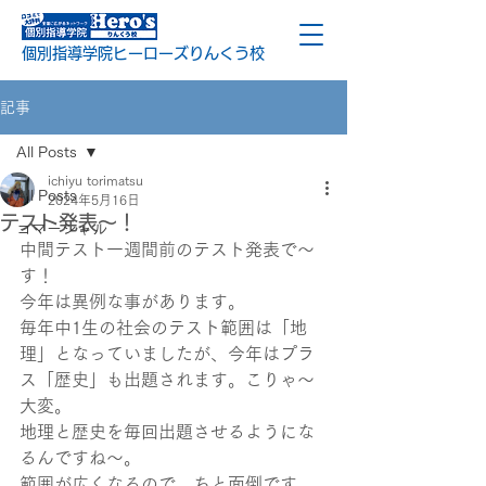
個別指導学院ヒーローズりんくう校
記事
All Posts
ichiyu torimatsu
All Posts
2024年5月16日
テスト発表～！
コマーシャル
中間テスト一週間前のテスト発表で～
す！
今年は異例な事があります。
毎年中1生の社会のテスト範囲は「地
理」となっていましたが、今年はプラ
ス「歴史」も出題されます。こりゃ～
大変。
地理と歴史を毎回出題させるようにな
るんですね～。
範囲が広くなるので、ちと面倒です。