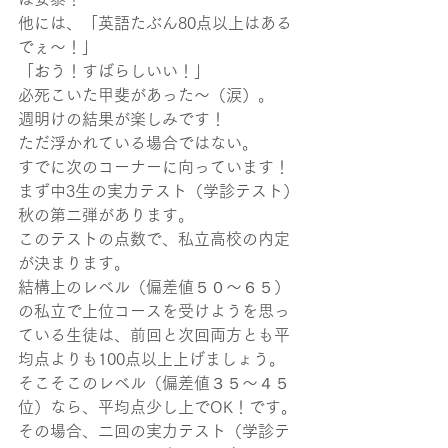
他には、「英語たぶん80点以上はある
でぇ～！」
「おう！すばらしいい！」
必死こいた甲斐があった～（涙）。
週明けの結果が楽しみです！
ただ浮かれている場合ではない。
すでに次のコーナーに向っています！
まず中3生の実力テスト（学診テスト）
秋の第二弾があります。
このテストの点数で、私立高校の内定
が決まります。
結構上のレベル（偏差値５０～６５）
の私立で上位コースを受けようを思っ
ている生徒は、前回と次回両方とも平
均点よりも100点以上上げましょう。
そこそこのレベル（偏差値３５～４５
位）なら、平均点少し上でOK！です。
その場合、二回の実力テスト（学診テ