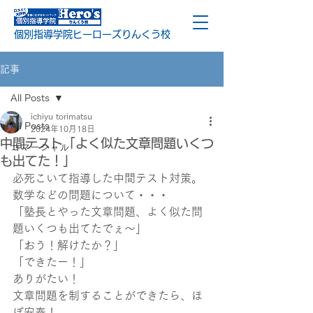
個別指導学院ヒーローズりんくう校
記事
All Posts
ichiyu torimatsu
All Posts
2024年10月18日
中間テスト「よく似た文章問題いくつ
コマーシャル
も出てた！」
必死こいて指導した中間テスト対策。
数学などの問題について・・・
「塾長とやった文章問題、よく似た問
題いくつも出てたでぇ～」
「おう！解けたか？」
「できたー！」
ありがたい！
文章問題を制することができたら、ほ
ぼ安泰！