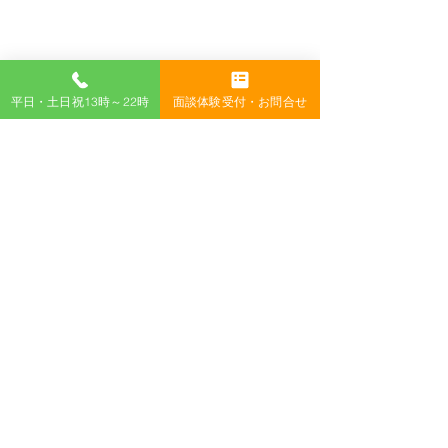
平日・土日祝13時～22時
面談体験受付・お問合せ
すべて表示
最新記事