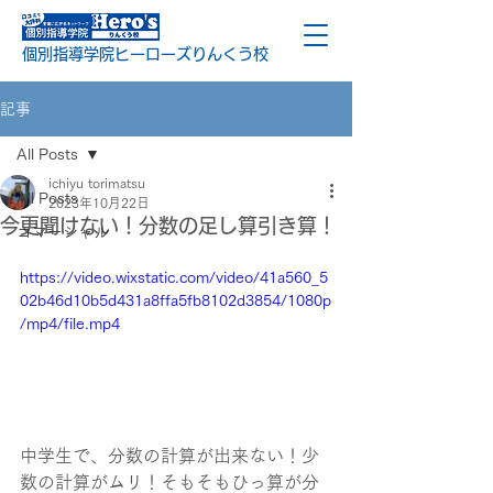
個別指導学院ヒーローズりんくう校
記事
All Posts
ichiyu torimatsu
All Posts
2023年10月22日
今更聞けない！分数の足し算引き算！
コマーシャル
https://video.wixstatic.com/video/41a560_5
02b46d10b5d431a8ffa5fb8102d3854/1080p
/mp4/file.mp4
中学生で、分数の計算が出来ない！少
数の計算がムリ！そもそもひっ算が分