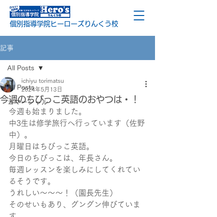
個別指導学院ヒーローズりんくう校
記事
All Posts
ichiyu torimatsu
All Posts
2024年5月13日
今週のちびっこ英語のおやつは・！
コマーシャル
今週も始まりました。
中3生は修学旅行へ行っています（佐野
中）。
月曜日はちびっこ英語。
今日のちびっこは、年長さん。
毎週レッスンを楽しみにしてくれてい
るそうです。
うれしい～～～！（園長先生）
そのせいもあり、グングン伸びていま
す。