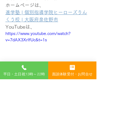
ホームページは、
進学塾 | 個別指導学院ヒーローズりん
くう校 | 大阪府泉佐野市
YouTubeは、
https://www.youtube.com/watch?
v=7dAX3XrIfUc&t=1s
平日・土日祝13時～22時
面談体験受付・お問合せ
すべて表示
最新記事