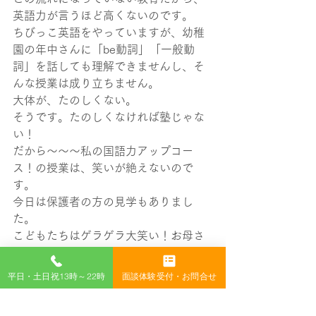
英語力が言うほど高くないのです。
ちびっこ英語をやっていますが、幼稚
園の年中さんに「be動詞」「一般動
詞」を話しても理解できませんし、そ
んな授業は成り立ちません。
大体が、たのしくない。
そうです。たのしくなければ塾じゃな
い！
だから～～～私の国語力アップコー
ス！の授業は、笑いが絶えないので
す。
今日は保護者の方の見学もありまし
た。
こどもたちはゲラゲラ大笑い！お母さ
まもうしろで爆笑！
これがりんくう校の国語力アップコー
平日・土日祝13時～22時
面談体験受付・お問合せ
ス！
明日に、期待！