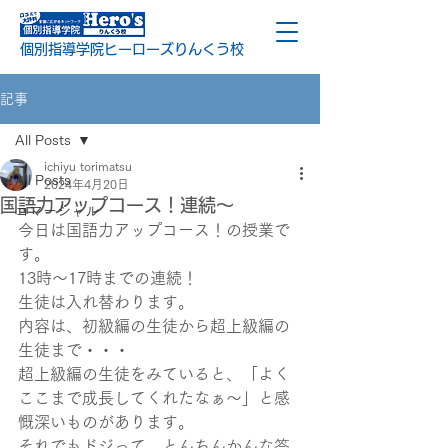
個別指導学院ヒーローズりんくう校
記事
All Posts
ichiyu torimatsu
All Posts
2024年4月20日
国語力アップコース！連続～
コマーシャル
今日は国語力アップコース！の授業で
す。
13時～17時までの連続！
生徒は入れ替わります。
内容は、初級編の生徒から超上級編の
生徒まで・・・
超上級編の生徒をみていると、「よく
ここまで成長してくれたなぁ～」と感
慨深いものがあります。
それでもドジって、とんちんかんな答