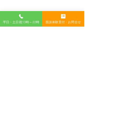
平日・土日祝13時～22時
面談体験受付・お問合せ
コメント
後半スタート！
コメントを追加…
社会とか理科とか、忘れ