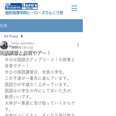
個別指導学院ヒーローズりんくう校
記事
All Posts
ichiyu torimatsu
All Posts
2023年7月15日
国語講習と自習やデ～！
コマーシャル
今日は国語力アップコース！の授業と
自習やデ～！
今日の国語講習は、全員小学生。
この子達が一番先に進んでいます。
国語力が半端なく上がっています。
国語は小学生の内にしておいた方が、
断然いいです。
大体が～素直に受け取っていくからで
す。
中学以上になると、すんなり受け取り