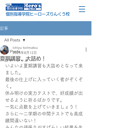
個別指導学院ヒーローズりんくう校
記事
All Posts
ichiyu torimatsu
All Posts
2025年8月12日
夏期講習、大詰め！
コマーシャル
いよいよ夏期講習も大詰めとなって来
ました。
最後の仕上げに入っていく者がぞくぞ
く。
休み明けの実力テストで、好成績が出
せるように祈るばかりです。
一気に点数を上げていきましょう！
さらに～二学期の中間テストでも高成
績間違いない！
みんなの頑張りがすばらしい結果を生