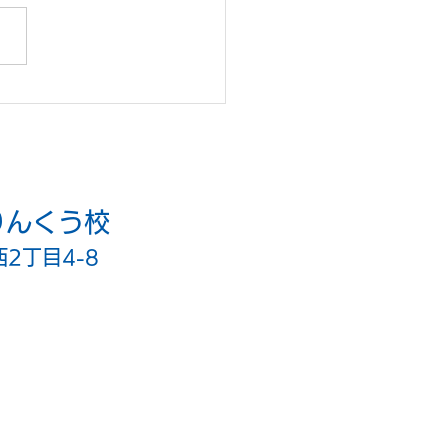
とか理科とか、忘れてた
思いだせた！
りんくう校
西2丁目4-8