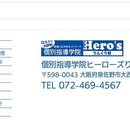
明日から三日間の授業はお休
社会
みです。
とこ
徴
は
個別指導学院ヒーローズ
〒598-0043 大阪府泉佐野市大
TEL 072-469-4567
せ