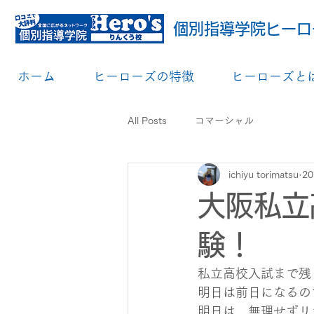
個別指導学院ヒーロ
ホーム
ヒーローズの特徴
ヒーローズと
All Posts
コマーシャル
ichiyu torimatsu
2
大阪私立
験！
私立高校入試まで残
明日は前日になるの
明日は、無理せずリ