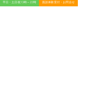
平日・土日祝13時～22時
面談体験受付・お問合せ
すべて表示
最新記事
コメント