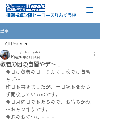
個別指導学院ヒーローズりんくう校
記事
All Posts
ichiyu torimatsu
All Posts
2024年9月16日
敬老の日の自習やデ～！
コマーシャル
今日は敬老の日。りんくう校では自習
やデ～！
昨日も書きましたが、土日祝も変わら
ず開校しているのです。
今日月曜日でもあるので、お待ちかね
～おやつ作りです。
今週のおやつは・・・