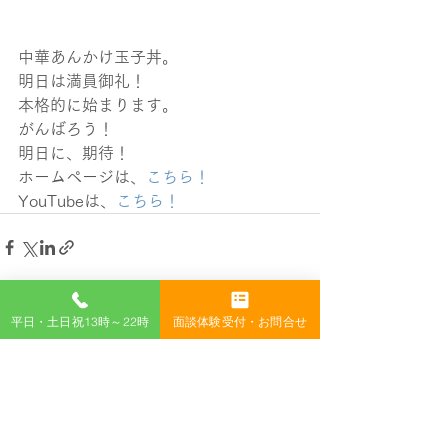
中華あんかけ玉子丼。
明日は満員御礼！
本格的に始まります。
がんばろう！
明日に、期待！
ホームページは、
こちら！
YouTubeは、
こちら！
すべて表示
平日・土日祝13時～22時
面談体験受付・お問合せ
最新記事