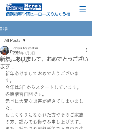
個別指導学院ヒーローズりんくう校
記事
All Posts
ichiyu torimatsu
All Posts
2024年1月3日
新年、あけまして、おめでとうござい
コマーシャル
ます！
新年あけましておめでとうございま
す。
今年は3日からスタートしています。
冬期講習再開です。
元旦に大変な災害が起きてしまいまし
た。
お亡くなりになられた方やそのご家族
の方、謹んでお悔やみ申し上げます。
また、被災され避難所等で不自由な生