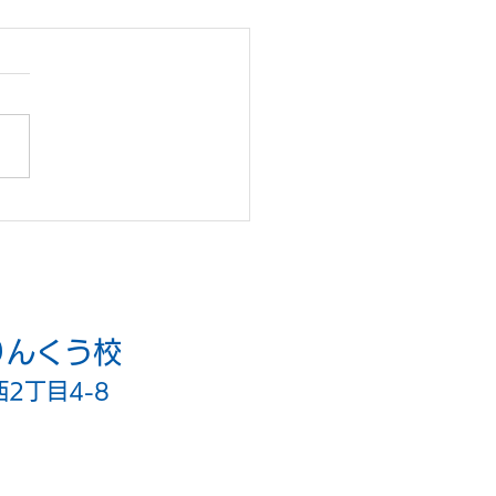
は平和登校日！
りんくう校
西2丁目4-8