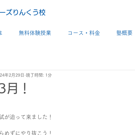
ーズりんくう校
は
無料体験授業
コース・料金
塾概要
024年2月29日
読了時間: 1分
3月！
試が迫って来ました！
らめずにやり抜こう！