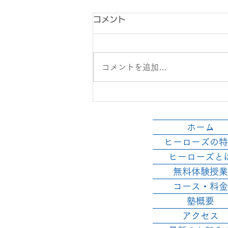
コメント
コメントを追加…
社会とか理科とか、忘れてた
とこ思いだせた！
ホーム
ヒーローズの特
ヒーローズと
無料体験授業
コース・料金
塾概要
アクセス