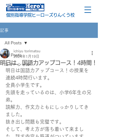
個別指導学院ヒーローズりんくう校
記事
All Posts
ichiyu torimatsu
All Posts
2024年1月19日
明日は、国語力アップコース！4時間！
コマーシャル
明日は国語力アップコース！の授業を
連続4時間行います。
全員小学生です。
先頭を走っているのは、小学6年生の兄
弟。
読解力、作文力ともにしっかりしてき
ました。
抜き出し問題も完璧です。
そして、考え方が落ち着いて来まし
た。話す内容も筋道がついています。