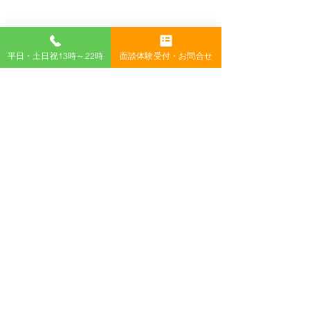
平日・土日祝13時～22時
面談体験受付・お問合せ
コメント
後半スタート！
明日は平和登校
コメントを追加…