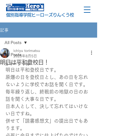
個別指導学院ヒーローズりんくう校
記事
All Posts
ichiyu torimatsu
All Posts
2025年8月5日
明日は平和登校日！
コマーシャル
明日は平和登校日です。
原爆の日を登校日とし、あの日を忘れ
ないように学校でお話を聞く日です。
毎年繰り返し、終戦前の地獄の日のお
話を聞く大事な日です。
日本人として、決して忘れてはいけな
い日ですね。
併せて「読書感想文」の提出日でもあ
ります。
必死に今日までに仕上げたのではない