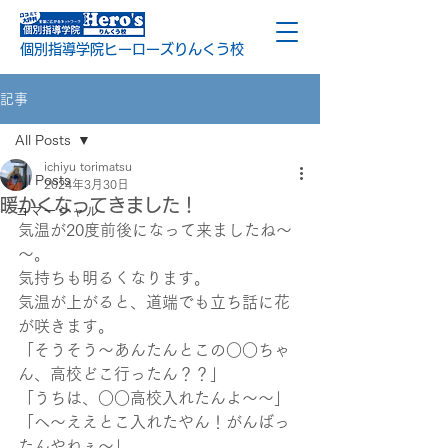
個別指導学院ヒーローズりんくう校
記事
All Posts
ichiyu torimatsu
All Posts
2024年3月30日
暖かくなってきました！
コマーシャル
気温が20度前後になって来ましたね～
～。
気持ちも明るくなります。
気温が上がると、道端でも立ち話に花
が咲きます。
「そうそう～あんたんとこの○○ちゃ
ん、高校どこ行ったん？？」
「うちは、○○高校入れたんよ～～」
「へ～ええとこ入れたやん！がんばっ
たんやねぇ～」