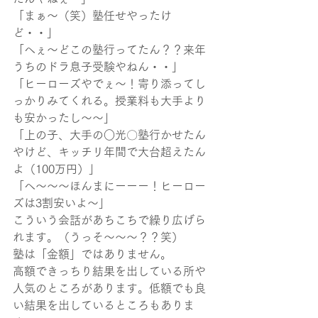
「まぁ～（笑）塾任せやったけ
ど・・」
「へぇ～どこの塾行ってたん？？来年
うちのドラ息子受験やねん・・」
「ヒーローズやでぇ～！寄り添ってし
っかりみてくれる。授業料も大手より
も安かったし～～」
「上の子、大手の○光〇塾行かせたん
やけど、キッチリ年間で大台超えたん
よ（100万円）」
「へ～～～ほんまにーーー！ヒーロー
ズは3割安いよ～」
こういう会話があちこちで繰り広げら
れます。（うっそ～～～？？笑）
塾は「金額」ではありません。
高額できっちり結果を出している所や
人気のところがあります。低額でも良
い結果を出しているところもありま