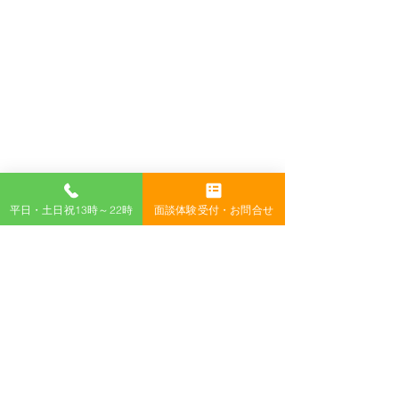
平日・土日祝13時～22時
面談体験受付・お問合せ
すべて表示
最新記事