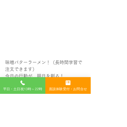
味噌バターラーメン！（長時間学習で
注文できます）
今日の行動が、明日を創る！
ホームページは、
平日・土日祝13時～22時
面談体験受付・お問合せ
進学塾 | 個別指導学院ヒーローズりん
くう校 | 大阪府泉佐野市
YouTubeは、
https://www.youtube.com/watch?
v=lzw0AJuFpM8&t=36s