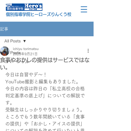
個別指導学院ヒーローズりんくう校
記事
All Posts
ichiyu torimatsu
All Posts
2025年9月21日
食事やおかしの提供はサービスではな
コマーシャル
い。
今日は自習やデ～！
YouTube撮影と編集もありました。
今日の内容は昨日の「私立高校の合格
判定基準の底上げ」についての解説で
す。
受験生はしっかりやり切りましょう。
ところでもう数年間続いている「食事
の提供」や「おかし・アイスの提供」
についての解説を改めて行いたいと思