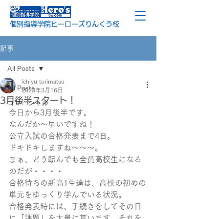
個別指導学院ヒーローズりんくう校
記事
All Posts
ichiyu torimatsu
All Posts
2023年3月16日
3月後半スタート！
コマーシャル
今日から3月後半です。
なんだか～早いですね！
公立入試の合格発表まで4日。
ドキドキしますね～～～。
まぁ、どう転んでも全員高校生になる
のだが・・・・
合格待ちの新高1生達は、高校の初めの
単元をゆっくり学んでいる状況。
合格発表時には、手続きをしてその日
に「課題」を大量に貰います。それを