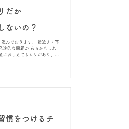
リだか
しないの？
進んでおります。 最近よく耳
発達的な問題が”あるかもしれ
通におしえてもムリがあり、相
業ではついていけないので支援
(学習支援サービス）に通わせて
はとどのつまり、「教えてもム
けでもやらせたい」ということ
 その子は、一生小学生低学年
なります。そこからあげるに
 「でも、教えても覚えられな
ロではない。 小さい頃から、
しかないでしょ。 逆に何とか
習慣をつけるチ
きたとしたら、ある程度何とか
思っています。 今日の行動