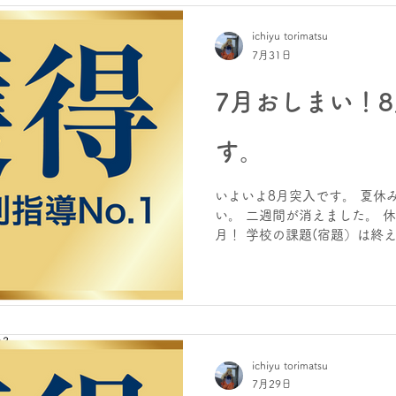
ichiyu torimatsu
7月31日
7月おしまい！
す。
いよいよ8月突入です。 夏休
い。 二週間が消えました。 
月！ 学校の課題(宿題）は終
えましょう！ 中学では休み明
夏休みにワーク類などキッチリ
から出ます！ そして、秋の実
要！ この夏休みが大事です。
日の行動が、明日を創る！ ホー
指導学院ヒーローズりんくう校 |
ichiyu torimatsu
は、
7月29日