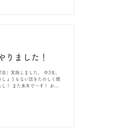
ます！(塾長が・・） まだま
でも始められます。 今日の行
ジは、 進学塾 | 個別指導学
府泉佐野市 YouTubeは、
やりました！
会」実施しました。 中3生、
のしょうもない話をたのしく聞
し！ また来年で～す！ おた
の塾長メシは・・・ 麻婆茄
す） 今日の行動が、明日を創
 | 個別指導学院ヒーローズり
uTubeは、