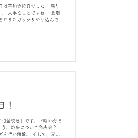
ご相談ください。 さて～今日
日は平和登校日でした。 朝早
シチューパスタ！（長時間学習
。 大事なことですね。 夏期
が、明日を創る！ ホームペー
まだまだガッツリやり込んでも
盆休みは9日～11日です。 自
0日13時～。11日13時～。開い
りに来てくださ～い！ 夏期講
らでもできますよ～～！ 今日
ページは、 進学塾 | 個別指
大阪府泉佐野市 YouTubeは、
日！
和登校日」です。 7時45分ま
とう。戦争について発表会？
どを行い解散。 そして、夏休