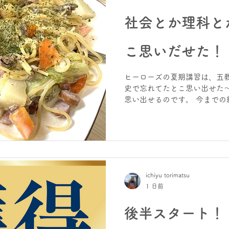
社会とか理科と
こ思いだせた！
ヒーローズの夏期講習は、五教
史で忘れてたとこ思い出せた～
思い出せるのです。 今までの
す」ことで、休み明けの実力
です。 間違いない！ 入試対
までの内容をトータルにワン
向けた演習にもつながります。
らです。 あの当時、必死にな
が経過すると忘れていきます
ichiyu torimatsu
いくことで、入試に有利に働き
1 日前
「めんどくさい・・」で逃げ
なります。 やれるのは、今だ
後半スタート！
付中！ 夏休みも後半です。で
と・・・演習する期間が短く