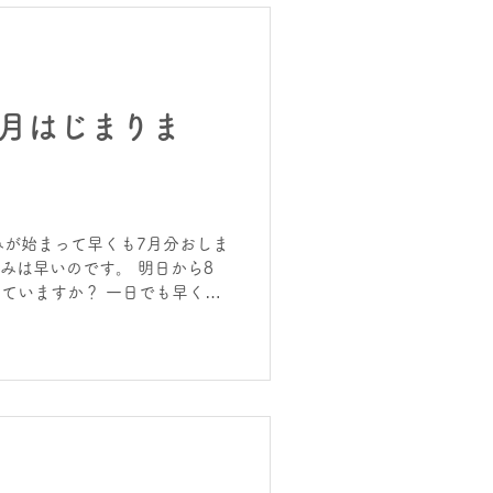
8月はじまりま
みが始まって早くも7月分おしま
休みは早いのです。 明日から8
えていますか？ 一日でも早く終
けに実力テストがあります。
仕上げておきましょう。 そこ
力テストは中3生にとって最重
 まだまだ夏期講習受付中！ 今
ムページは、 進学塾 | 個別
 大阪府泉佐野市 YouTube