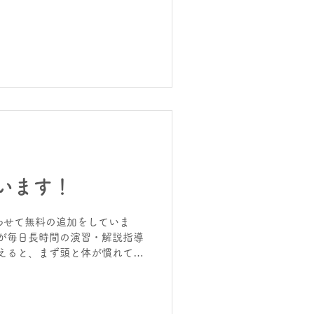
でも続くと思うな夏休み！」
違いしてしまいます。 特に中3生
ない。 休み明けの実力テスト
す。 「夏休み明けから、入試
 こういうのはもうすでにチ～
りやり込んでおかないと間に合
ば、今やれ！ ヒーローズの夏
れます。 さて～今日の塾長メ
時間学習で注文できます） 今
ムページは、 進学塾 | 個別
 大阪府泉佐野市 YouTube
います！
わせて無料の追加をしていま
が毎日長時間の演習・解説指導
えると、まず頭と体が慣れてい
習できるスタイルに変わってい
かった子も次第にできるように
も狙いの一つです。 必死に、