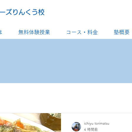
ーズりんくう校
は
無料体験授業
コース・料金
塾概要
ichiyu torimatsu
4 時間前