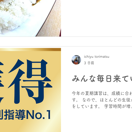
み後半へ突入です。 「いつま
どうしても”永遠に続く”と勘
は十分注意！ 遊んでいる暇は
から、高校合格判定が始まりま
に向けてがんばろう！」・・・
ン♪ですよ。 夏休みにしっか
いません。 後悔したくなけれ
期講習は、いつからでも始めら
シは・・・ カツカレー！（長
ichiyu torimatsu
日の行動が、明日を創る！ ホー
3 日前
指導学院ヒーローズりんくう校 |
は、
みんな毎日来て
今年の夏期講習は、成績に合
す。 なので、ほとんどの生徒
をしています。 学習時間が増
きます。 そして、どんどん学
きます。今まで何もしてこな
なる。 今年の夏期講習はそれ