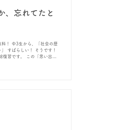
か、忘れてたと
科！ 中3生から、「社会の歴
」 すばらしい！ そうです！
総復習です。 この「思い出
テストの点数が爆上がりするの
策にもなります。繰り返し、今
パックで思い出す作業は入試に
 入試は、今までのすべてだか
って覚えた公式や解き方も時間
。それを再度思い出し演習して
ます。 「邪魔くさい～～」
ていては、何もかもが水の泡と
けです。 夏期講習まだまだ受
きれば急いだほうがいいか
なりすぎると、総復習ができな