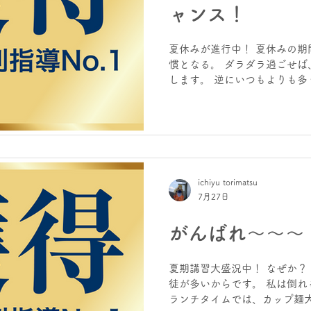
が、明日を創る！ ホームページ
ャンス！
ヒーローズりんくう校 | 大阪府
夏休みが進行中！ 夏休みの期
慣となる。 ダラダラ過ごせば
します。 逆にいつもよりも多
ら、その後の学習力はグングン
ゾーン、例えば今まで一日1
が、夏休み3時間ずつやり込
普通になります。その後、習慣
期講習は、今まで経験したこ
込んで、学習に慣れていくスタ
ichiyu torimatsu
かり”できる子”に仕上がってい
7月27日
まだ夏期講習受付中！ 今日の
ページは、 進学塾 | 個別指導
がんばれ～～～
阪府泉佐野市 YouTubeは、
夏期講習大盛況中！ なぜか？
徒が多いからです。 私は倒れ
ランチタイムでは、カップ麺大