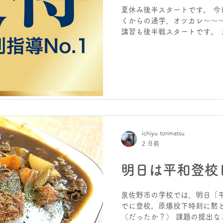
くなります。 まずはお気軽に
夏休み後半スタートです。 今
の塾長メシは・・・ クリーム
くからの通学、オツカレ～～～
で注文できます） 今日の行動
講習も後半戦スタートです。 
ジは、 進学塾 | 個別指
らいます。 がんばれ～～！ お
習やデ～！は、9日15時～。1
ています。 後半の課題などや
習もまだまだ受付中！ いつか
の行動が、明日を創る！ ホーム
導学院ヒーローズりんくう校 | 
ichiyu torimatsu
2 日前
明日は平和登校
泉佐野市の学校では、明日「平
でに登校。原爆投下時刻に黙
（だったか？） 課題の提出な