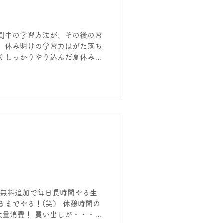
は、 進学塾 | 個別指導学院
泉佐野市 YouTubeは、
間中の学習方法が、その後の習
、休み明けの学習力はがた落ち
くしっかりやり込んだ夏休みな
伸ばせます。 今まで未経験の
時間くらいしかやらずにいた子
んでいいくと、体が慣れてそれが
化できます。 ヒーローズの夏
とのないほどの学習時間をやり
ンスです。 休み明けは、すっ
ます。 集中力爆上がり！ まだ
行動が、明日を創る！ ホーム
学院ヒーローズりんくう校 | 大
 無料追加で毎日長時間やる生
るまでやる！(笑） 休憩時間の
量消費！ 買い出しが・・・大