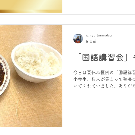
ある種命がけでがんばっており
だ夏期講習受付中！ いつから
動が、明日を創る！ ホームペー
院ヒーローズりんくう校 | 大阪
ichiyu torimatsu
5 日前
「国語講習会」
今日は夏休み恒例の「国語講習
小学生、数人が集まって塾長
いてくれていました。ありがた
のしみに～～～～ さて～今日
子！（長時間学習で注文できま
る！ ホームページは、 進学塾
んくう校 | 大阪府泉佐野市 Yo