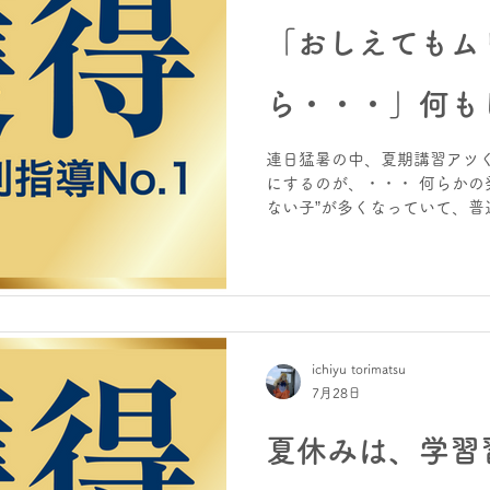
「おしえてもム
ら・・・」何も
連日猛暑の中、夏期講習アツく
にするのが、・・・ 何らかの
ない子”が多くなっていて、普
当時間もかかるし、通常の授
学級と放課後等デイサービス
います。 というお話。 それ
リだから、とりあえず基礎だ
で、根本的に諦めていますね。
の知識のまま、ということに
ichiyu torimatsu
は、本人ががんばるしかない。
7月28日
いんでしょ・・」 可能性はゼ
そうして育ってきたらそうなる
夏休みは、学習
なるから必死にあれこれして
なっていくんじゃないの？ と